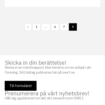
‹
1
…
6
7
8
Skicka in din berättelse!
Skicka in en matchrapport eller berätta om en eldsjäl i din
förening. Ditt bidrag publiceras här på swe3.se.
Till formuläret
Prenumerera på vårt nyhetsbrev!
Håll dig uppdaterad om allt det senaste inom SWE3.