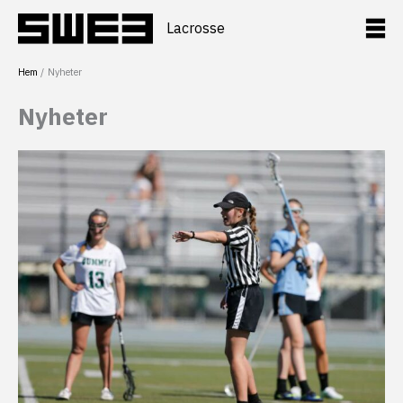
Hoppa
till
Lacrosse
innehåll
Hem
Nyheter
Nyheter