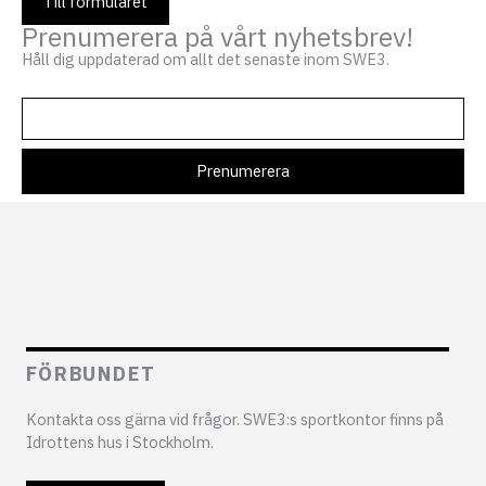
Till formuläret
Prenumerera på vårt nyhetsbrev!
Håll dig uppdaterad om allt det senaste inom SWE3.
FÖRBUNDET
Kontakta oss gärna vid frågor. SWE3:s sportkontor finns på
Idrottens hus i Stockholm.