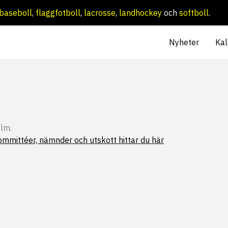
baseboll
,
flaggfotboll
,
lacrosse
,
landhockey
och
softboll
.
Nyheter
Kal
olm.
kommittéer, nämnder och utskott hittar du här