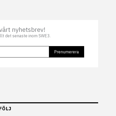
vårt nyhetsbrev!
llt det senaste inom SWE3.
FÖLJ