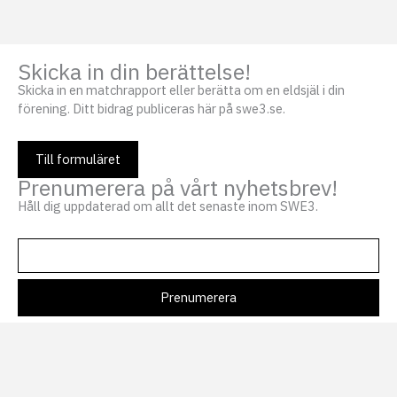
Skicka in din berättelse!
Skicka in en matchrapport eller berätta om en eldsjäl i din
förening. Ditt bidrag publiceras här på swe3.se.
Till formuläret
Prenumerera på vårt nyhetsbrev!
Håll dig uppdaterad om allt det senaste inom SWE3.