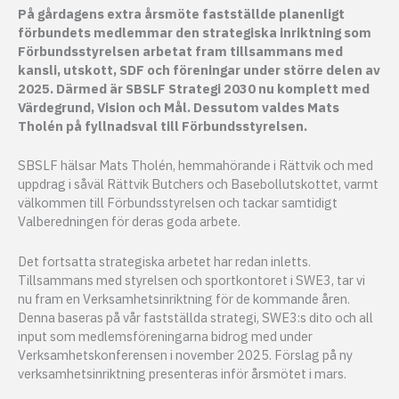
På gårdagens extra årsmöte fastställde planenligt
förbundets medlemmar den strategiska inriktning som
Förbundsstyrelsen arbetat fram tillsammans med
kansli, utskott, SDF och föreningar under större delen av
2025. Därmed är SBSLF Strategi 2030 nu komplett med
Värdegrund, Vision och Mål. Dessutom valdes Mats
Tholén på fyllnadsval till Förbundsstyrelsen.
SBSLF hälsar Mats Tholén, hemmahörande i Rättvik och med
uppdrag i såväl Rättvik Butchers och Basebollutskottet, varmt
välkommen till Förbundsstyrelsen och tackar samtidigt
Valberedningen för deras goda arbete.
Det fortsatta strategiska arbetet har redan inletts.
Tillsammans med styrelsen och sportkontoret i SWE3, tar vi
nu fram en Verksamhetsinriktning för de kommande åren.
Denna baseras på vår fastställda strategi, SWE3:s dito och all
input som medlemsföreningarna bidrog med under
Verksamhetskonferensen i november 2025. Förslag på ny
verksamhetsinriktning presenteras inför årsmötet i mars.