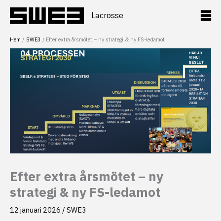
Hoppa
till
Lacrosse
innehåll
Hem
SWE3
Efter extra årsmötet – ny strategi & ny FS-ledamot
Efter extra årsmötet – ny
strategi & ny FS-ledamot
12 januari 2026
/
SWE3