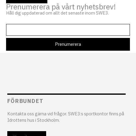
Prenumerera på vårt nyhetsbrev!
Håll dig uppdaterad om allt det senaste inom SWE3.
FÖRBUNDET
Kontakta oss gärna vid frågor. SWE3:s sportkontor finns på
Idrottens hus i Stockholm.