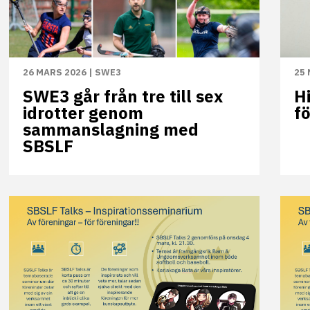
26 MARS 2026
|
SWE3
25 
SWE3 går från tre till sex
H
idrotter genom
f
sammanslagning med
SBSLF