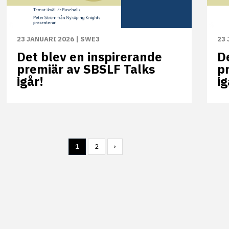
23 JANUARI 2026
|
SWE3
23 
Det blev en inspirerande
D
premiär av SBSLF Talks
p
igår!
ig
1
2
›