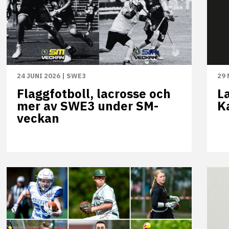
24 JUNI 2026
|
SWE3
29 
Flaggfotboll, lacrosse och
L
mer av SWE3 under SM-
K
veckan