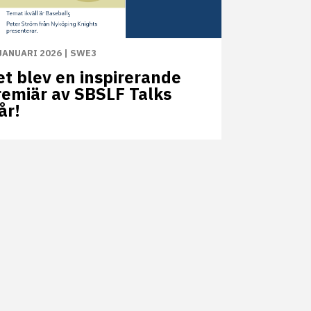
JANUARI 2026
|
SWE3
et blev en inspirerande
remiär av SBSLF Talks
år!