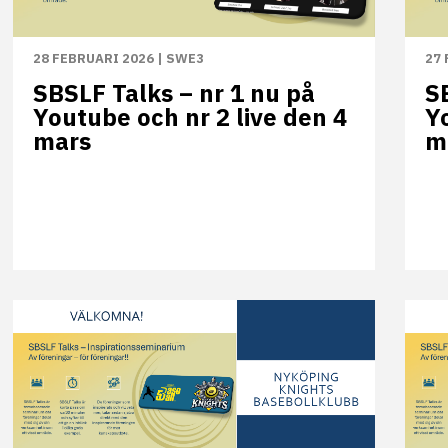
28 FEBRUARI 2026
|
SWE3
27 
SBSLF Talks – nr 1 nu på
S
Youtube och nr 2 live den 4
Y
mars
m