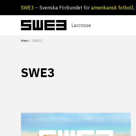
Hoppa
SWE3
– Svenska Förbundet för
amerikansk fotboll
,
till
innehåll
Lacrosse
Hem
SWE3
SWE3