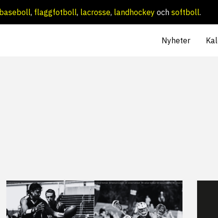
baseboll
,
flaggfotboll
,
lacrosse
,
landhockey
och
softboll
.
Nyheter
Kal