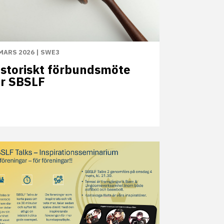
MARS 2026
|
SWE3
istoriskt förbundsmöte
ör SBSLF