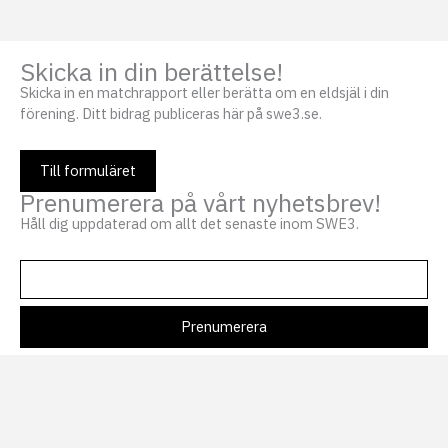
Skicka in din berättelse!
Skicka in en matchrapport eller berätta om en eldsjäl i din
förening. Ditt bidrag publiceras här på swe3.se.
Till formuläret
Prenumerera på vårt nyhetsbrev!
Håll dig uppdaterad om allt det senaste inom SWE3.