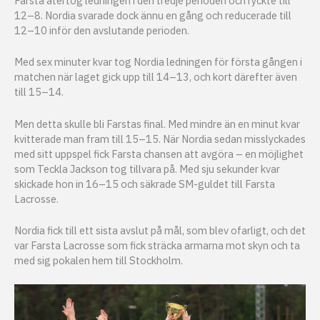
Farsta återtog ledningen i den tredje perioden och ryckte till
12–8. Nordia svarade dock ännu en gång och reducerade till
12–10 inför den avslutande perioden.
Med sex minuter kvar tog Nordia ledningen för första gången i
matchen när laget gick upp till 14–13, och kort därefter även
till 15–14.
Men detta skulle bli Farstas final. Med mindre än en minut kvar
kvitterade man fram till 15–15. När Nordia sedan misslyckades
med sitt uppspel fick Farsta chansen att avgöra – en möjlighet
som Teckla Jackson tog tillvara på. Med sju sekunder kvar
skickade hon in 16–15 och säkrade SM-guldet till Farsta
Lacrosse.
Nordia fick till ett sista avslut på mål, som blev ofarligt, och det
var Farsta Lacrosse som fick sträcka armarna mot skyn och ta
med sig pokalen hem till Stockholm.