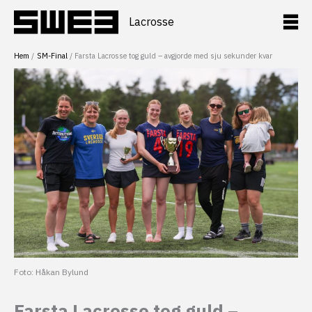
Hoppa
till
Lacrosse
innehåll
Hem
SM-Final
Farsta Lacrosse tog guld – avgjorde med sju sekunder kvar
Foto: Håkan Bylund
Farsta Lacrosse tog guld –