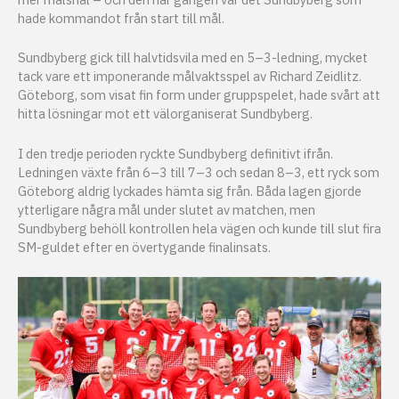
hade kommandot från start till mål.
Sundbyberg gick till halvtidsvila med en 5–3-ledning, mycket
tack vare ett imponerande målvaktsspel av Richard Zeidlitz.
Göteborg, som visat fin form under gruppspelet, hade svårt att
hitta lösningar mot ett välorganiserat Sundbyberg.
I den tredje perioden ryckte Sundbyberg definitivt ifrån.
Ledningen växte från 6–3 till 7–3 och sedan 8–3, ett ryck som
Göteborg aldrig lyckades hämta sig från. Båda lagen gjorde
ytterligare några mål under slutet av matchen, men
Sundbyberg behöll kontrollen hela vägen och kunde till slut fira
SM-guldet efter en övertygande finalinsats.