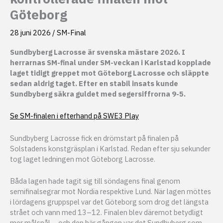
Göteborg
28 juni 2026
/
SM-Final
Sundbyberg Lacrosse är svenska mästare 2026. I
herrarnas SM-final under SM-veckan i Karlstad kopplade
laget tidigt greppet mot Göteborg Lacrosse och släppte
sedan aldrig taget. Efter en stabil insats kunde
Sundbyberg säkra guldet med segersiffrorna 9-5.
Se SM-finalen i efterhand på SWE3 Play
Sundbyberg Lacrosse fick en drömstart på finalen på
Solstadens konstgräsplan i Karlstad. Redan efter sju sekunder
tog laget ledningen mot Göteborg Lacrosse.
Båda lagen hade tagit sig till söndagens final genom
semifinalsegrar mot Nordia respektive Lund. När lagen möttes
i lördagens gruppspel var det Göteborg som drog det längsta
strået och vann med 13–12. Finalen blev däremot betydligt
mer målsnål – och den här gången var det Sundbyberg som