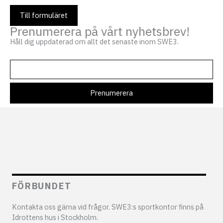
Till formuläret
Prenumerera på vårt nyhetsbrev!
Håll dig uppdaterad om allt det senaste inom SWE3.
FÖRBUNDET
Kontakta oss gärna vid frågor. SWE3:s sportkontor finns på
Idrottens hus i Stockholm.