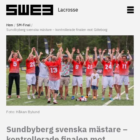
Hoppa
till
Lacrosse
innehåll
Hem
SM-Final
Sundbyberg svenska mästare – kontrollerade finalen mot Göteborg
Foto: Håkan Bylund
Sundbyberg svenska mästare –
kontrollerade finalen mot