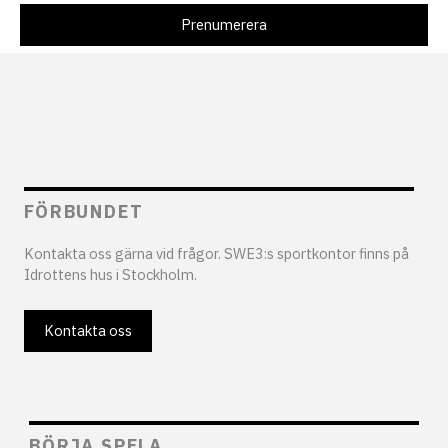
FÖRBUNDET
Kontakta oss gärna vid frågor. SWE3:s sportkontor finns på
Idrottens hus i Stockholm.
Kontakta oss
BÖRJA SPELA