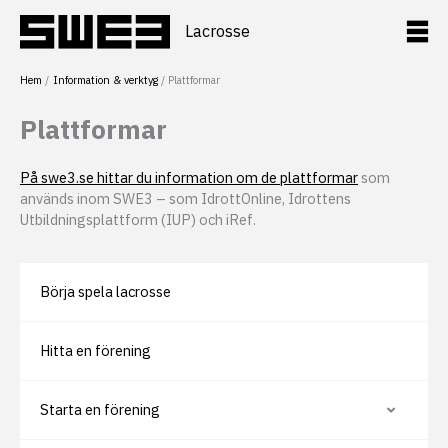
Hoppa
till
Lacrosse
innehåll
Hem
Information & verktyg
Plattformar
Plattformar
På swe3.se hittar du information om de plattformar
som
används inom SWE3 – som IdrottOnline, Idrottens
Utbildningsplattform (IUP) och iRef.
Börja spela lacrosse
Hitta en förening
Starta en förening
V
i
s