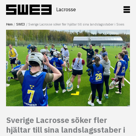
Hoppa
till
Lacrosse
innehåll
Hem
SWE3
Sverige Lacrosse söker fler hjältar till sina landslagsstaber i Sixes
Sverige Lacrosse söker fler
hjältar till sina landslagsstaber i