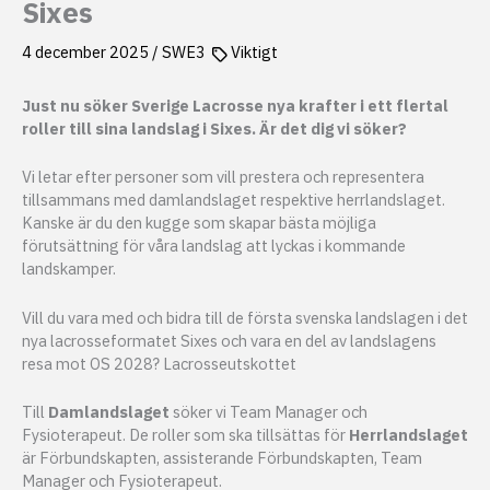
Sixes
4 december 2025
/
SWE3
Viktigt
Just nu söker Sverige Lacrosse nya krafter i ett flertal
roller till sina landslag i Sixes. Är det dig vi söker?
Vi letar efter personer som vill prestera och representera
tillsammans med damlandslaget respektive herrlandslaget.
Kanske är du den kugge som skapar bästa möjliga
förutsättning för våra landslag att lyckas i kommande
landskamper.
Vill du vara med och bidra till de första svenska landslagen i det
nya lacrosseformatet Sixes och vara en del av landslagens
resa mot OS 2028? Lacrosseutskottet
Till
Damlandslaget
söker vi Team Manager och
Fysioterapeut. De roller som ska tillsättas för
Herrlandslaget
är Förbundskapten, assisterande Förbundskapten, Team
Manager och Fysioterapeut.