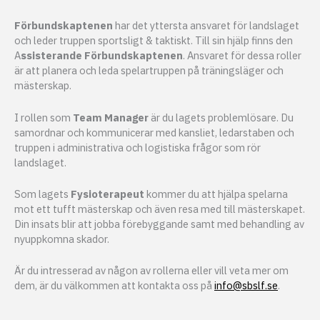
Förbundskaptenen
har det yttersta ansvaret för landslaget
och leder truppen sportsligt & taktiskt. Till sin hjälp finns den
A
ssisterande Förbundskaptenen
. Ansvaret för dessa roller
är att planera och leda spelartruppen på träningsläger och
mästerskap.
I rollen som
Team Manager
är du lagets problemlösare. Du
samordnar och kommunicerar med kansliet, ledarstaben och
truppen i administrativa och logistiska frågor som rör
landslaget.
Som lagets
Fysioterapeut
kommer du att hjälpa spelarna
mot ett tufft mästerskap och även resa med till mästerskapet.
Din insats blir att jobba förebyggande samt med behandling av
nyuppkomna skador.
Är du intresserad av någon av rollerna eller vill veta mer om
dem, är du välkommen att kontakta oss på
info@sbslf.se
.