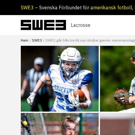
Hoppa
SWE3
– Svenska Förbundet för
amerikansk fotboll
,
till
innehåll
Lacrosse
Hem
SWE3
SWE3 går från tre till sex idrotter genom sammansl