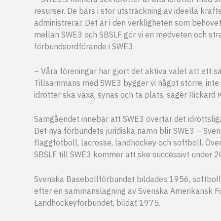
resurser. De bärs i stor utsträckning av ideella kraf
administrerar. Det är i den verkligheten som behov
mellan SWE3 och SBSLF gör vi en medveten och strat
förbundsordförande i SWE3.
– Våra föreningar har gjort det aktiva valet att ett
Tillsammans med SWE3 bygger vi något större, inte för
idrotter ska växa, synas och ta plats, säger Rickard
Samgåendet innebär att SWE3 övertar det idrottsliga 
Det nya förbundets juridiska namn blir SWE3 – Sven
flaggfotboll, lacrosse, landhockey och softboll. Öve
SBSLF till SWE3 kommer att ske successivt under 2
Svenska Basebollförbundet bildades 1956, softbol
efter en sammanslagning av Svenska Amerikansk Fo
Landhockeyförbundet, bildat 1975.